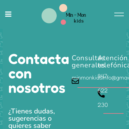
Contacta
Consultas
Atención
generales
telefónic
con
947
minmonkidsinfo@gmai
nosotros
622
230
¿Tienes dudas,
sugerencias o
quieres saber