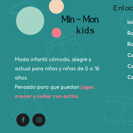
Enlac
In
Ro
Ro
C
Moda infantil cómoda, alegre y
Ca
actual para niños y niñas de 0 a 16
C
años.
Pensado para que puedan
jugar,
crecer y soñar con estilo
.