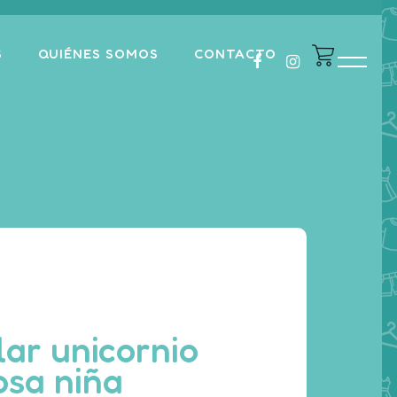
S
QUIÉNES SOMOS
CONTACTO
ar unicornio
osa niña