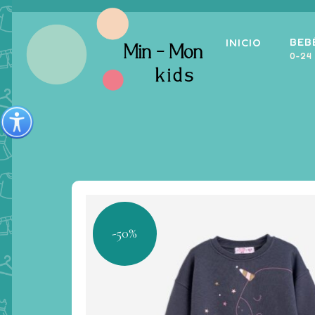
BEB
INICIO
0-24
-50%