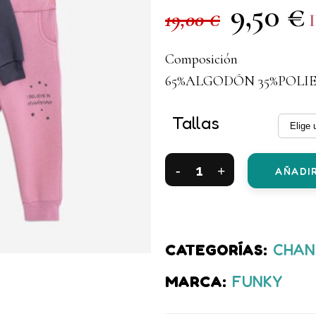
9,50
€
El
E
19,00
€
precio
p
original
a
Composición
era:
es
65%ALGODÓN 35%POLI
19,00 €.
9,
Tallas
Chándal
AÑADIR
polar
unicornio
antracita/rosa
CATEGORÍAS:
CHAN
niña
MARCA:
FUNKY
quantity