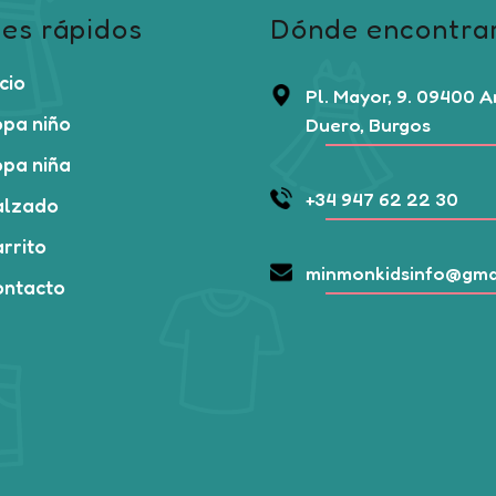
es rápidos
Dónde encontra
icio
Pl. Mayor, 9. 09400 
pa niño
Duero, Burgos
pa niña
+34 947 62 22 30
alzado
rrito
minmonkidsinfo@gma
ontacto