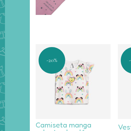
-20%
Este
Est
Camiseta manga
Ves
producto
pro