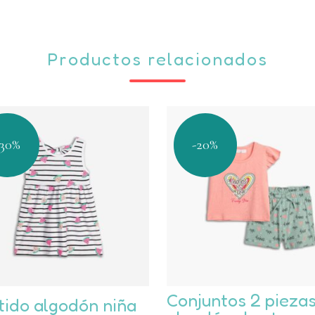
Productos relacionados
-30%
-20%
e
Este
Conjuntos 2 pieza
tido algodón niña
ducto
producto