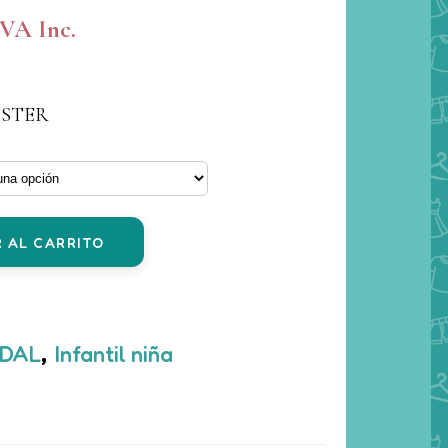
l
IVA Inc.
recio
ctual
:
ESTER
50 €.
 AL CARRITO
DAL
,
Infantil niña