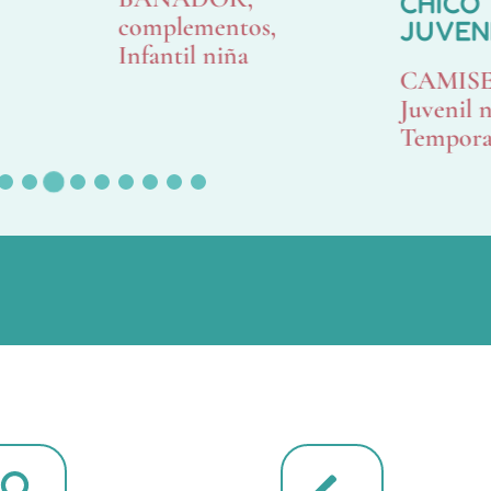
CHICO
complementos
JUVEN
Infantil niña
CAMIS
Juvenil 
Tempora