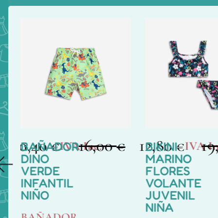
10,40
16,00
12,80
19
€
€
€
IVA Inc.
IVA In
BAÑADOR
BIKINI
DINO
MARINO
VERDE
FLORES
INFANTIL
VOLANTE
NIÑO
JUVENIL
NIÑA
BAÑADOR