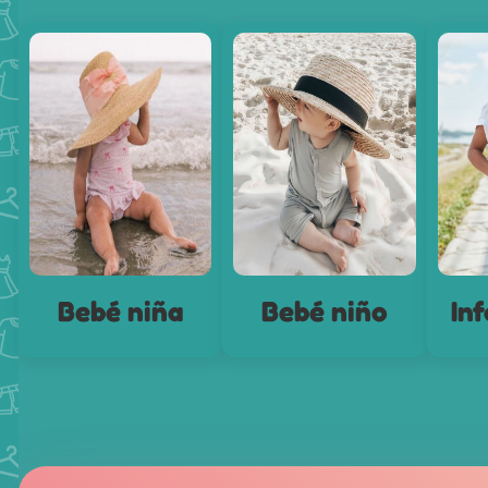
Bebé niña
Bebé niño
Inf