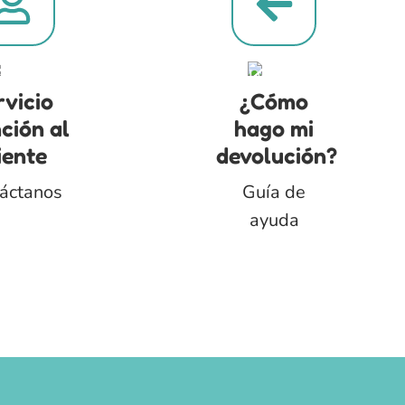
rvicio
¿Cómo
ción al
hago mi
iente
devolución?
áctanos
Guía de
ayuda