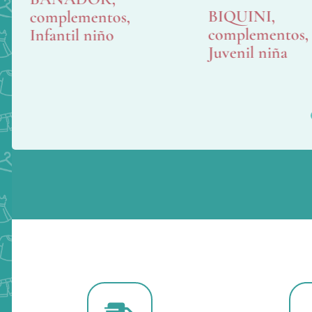
BIQUINI
complementos
complementos
Infantil niño
Juvenil niña