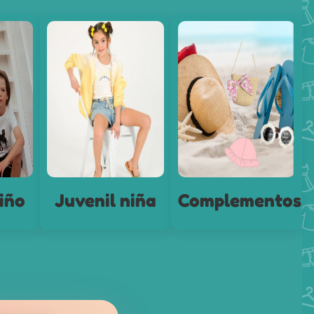
iño
Juvenil niña
Complementos