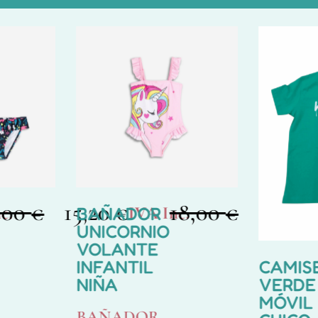
,00
15,20
18,00
14,40
€
€
€
c.
IVA Inc.
BAÑADOR
UNICORNIO
VOLANTE
INFANTIL
CAMIS
NIÑA
VERDE
MÓVIL
BAÑADOR