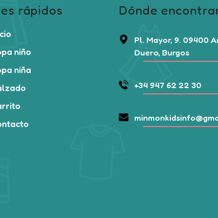
es rápidos
Dónde encontra
icio
Pl. Mayor, 9. 09400 
pa niño
Duero, Burgos
pa niña
+34 947 62 22 30
alzado
rrito
minmonkidsinfo@gma
ontacto