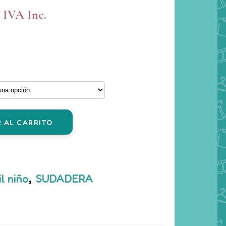
€
El
IVA Inc.
precio
actual
es:
12,60 €.
 AL CARRITO
il niño
,
SUDADERA