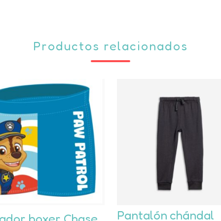
Productos relacionados
e
Este
Pantalón chándal
ador boxer Chase