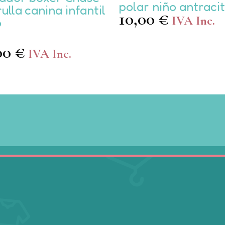
ducto
producto
polar niño antraci
ulla canina infantil
ne
tiene
10,00
€
IVA Inc.
o
tiples
múltiples
antes.
variantes.
,00
€
Las
IVA Inc.
iones
opciones
se
den
pueden
ir
elegir
en
la
ina
página
de
ducto
producto