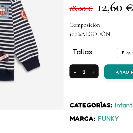
12,60
El
18,00
€
precio
original
Composición
era:
100%ALGODÓN
18,00 €.
Tallas
Sudadera
AÑADIR
fina
rayas
marino/blanca
CATEGORÍAS:
Infant
niño
MARCA:
FUNKY
quantity