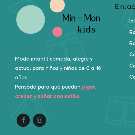
Enlac
In
Ro
Ro
C
Moda infantil cómoda, alegre y
Ca
actual para niños y niñas de 0 a 16
C
años.
Pensado para que puedan
jugar,
crecer y soñar con estilo
.