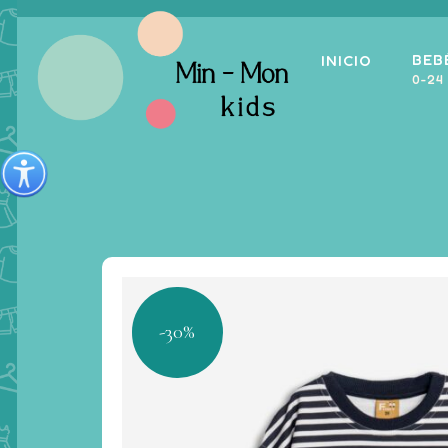
BEB
INICIO
0-24
-30%