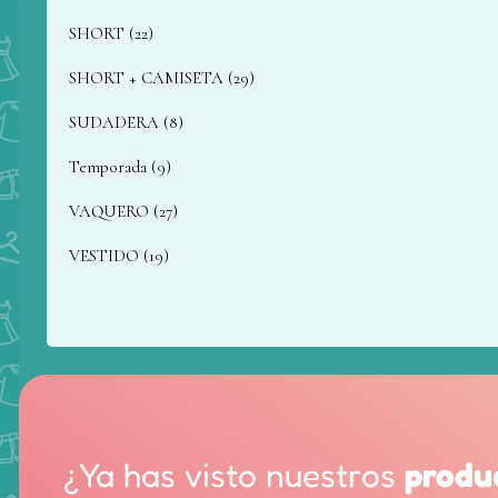
SHORT
22
SHORT + CAMISETA
29
SUDADERA
8
Temporada
9
VAQUERO
27
VESTIDO
19
¿Ya has visto nuestros
produ