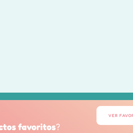
VER FAVO
ctos favoritos
?