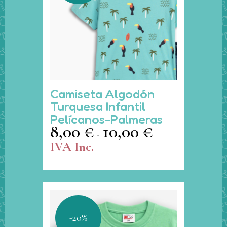
la
página
de
producto
Este
Camiseta Algodón
producto
Turquesa Infantil
tiene
Pelícanos-Palmeras
múltiples
8,00
€
10,00
€
Rango
-
variantes.
de
IVA Inc.
Las
precios:
opciones
desde
se
8,00 €
pueden
hasta
elegir
10,00 €
en
-20%
la