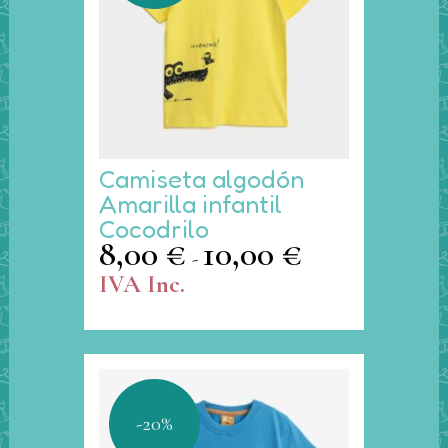
Este
Camiseta algodón
producto
Amarilla infantil
tiene
Cocodrilo
múltiples
8,00
€
10,00
€
Rango
-
variantes.
de
IVA Inc.
Las
precios:
opciones
desde
se
8,00 €
pueden
hasta
elegir
10,00 €
en
-20%
la