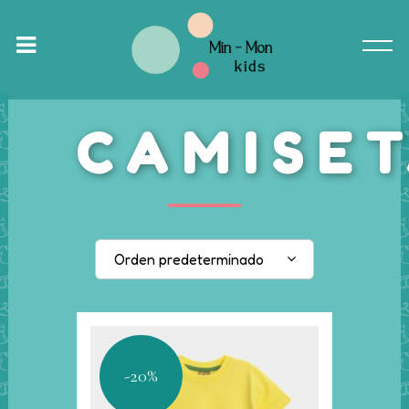
CAMISE
Orden predeterminado
-20%