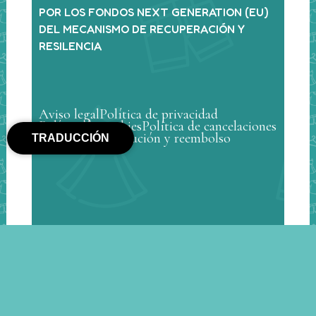
POR LOS FONDOS NEXT GENERATION (EU)
DEL MECANISMO DE RECUPERACIÓN Y
RESILENCIA
Aviso legal
Política de privacidad
Política de cookies
Política de cancelaciones
Política de devolución y reembolso
TRADUCCIÓN
© Min Mon Kids 2025 – Todos los derechos
reservados |
Diseño web Riberinfo