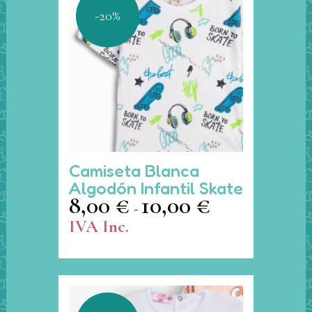
elegir
-20%
en
la
página
de
producto
Este
Camiseta Blanca
producto
Algodón Infantil Skate
tiene
8,00
€
10,00
€
Rango
-
múltiples
de
IVA Inc.
variantes.
precios:
Las
desde
opciones
8,00 €
se
hasta
pueden
10,00 €