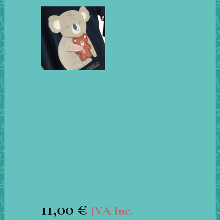
Camiseta
manga larga
bebé azul
koala
11,00
€
IVA Inc.