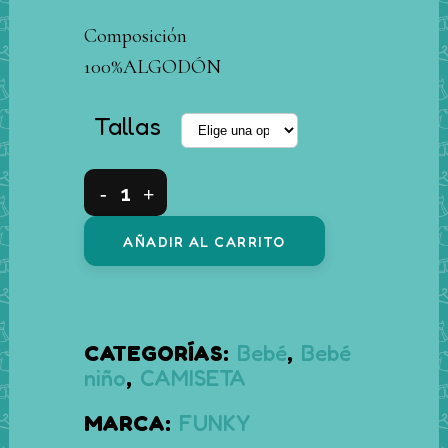
Composición
100%ALGODÓN
Tallas
Camiseta
manga
AÑADIR AL CARRITO
larga
bebé
azul
CATEGORÍAS:
Bebé
,
Bebé
koala
niño
,
CAMISETA
quantity
MARCA:
FUNKY