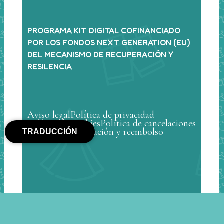
PROGRAMA KIT DIGITAL COFINANCIADO
POR LOS FONDOS NEXT GENERATION (EU)
DEL MECANISMO DE RECUPERACIÓN Y
RESILENCIA
Aviso legal
Política de privacidad
Política de cookies
Política de cancelaciones
Política de devolución y reembolso
TRADUCCIÓN
© Min Mon Kids 2025 – Todos los derechos