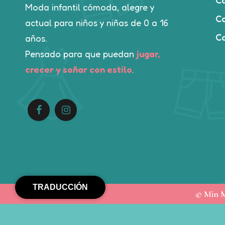
C
Moda infantil cómoda, alegre y
Ca
actual para niños y niñas de 0 a 16
C
años.
Pensado para que puedan
jugar,
crecer y soñar con estilo
.
TRADUCCIÓN
© Min M