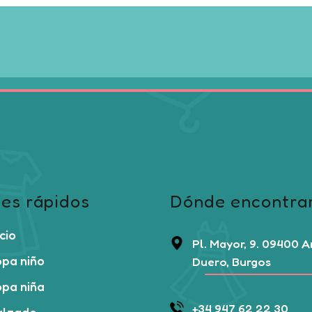
la
ina
página
de
ducto
producto
es rápidos
Dónde encontra
icio
Pl. Mayor, 9. 09400 
pa niño
Duero, Burgos
pa niña
+34 947 62 22 30