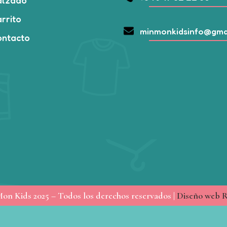
alzado
rrito
minmonkidsinfo@gma
ontacto
on Kids 2025 – Todos los derechos reservados |
Diseño web R