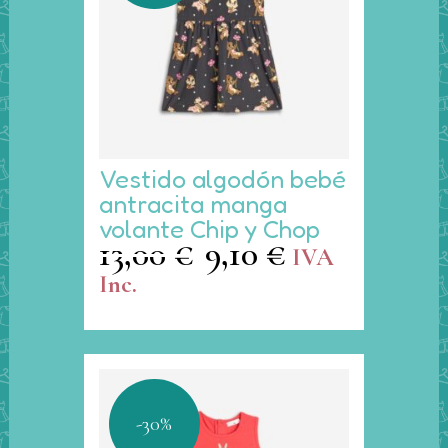
Este
Vestido algodón bebé
producto
antracita manga
tiene
volante Chip y Chop
múltiples
13,00
€
9,10
€
El
El
IVA
variantes.
precio
precio
Inc.
Las
original
actual
opciones
era:
es:
se
13,00 €.
9,10 €.
pueden
elegir
en
-30%
la