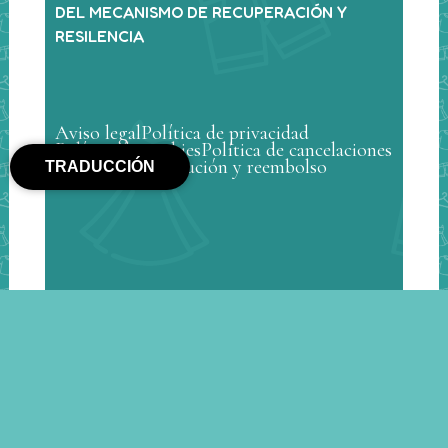
DEL MECANISMO DE RECUPERACIÓN Y
RESILENCIA
Aviso legal
Política de privacidad
Política de cookies
Política de cancelaciones
Política de devolución y reembolso
TRADUCCIÓN
© Min Mon Kids 2025 – Todos los derechos
reservados |
Diseño web Riberinfo