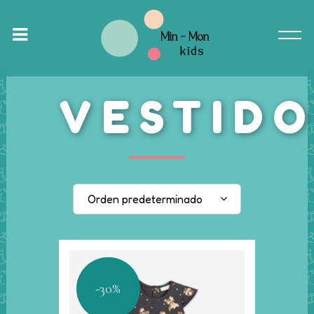
VESTID
Orden predeterminado
-30%