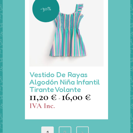
elegir
-30%
en
la
página
de
producto
Este
Vestido De Rayas
producto
Algodón Niña Infantil
tiene
Tirante Volante
múltiples
11,20
€
16,00
€
Rango
-
variantes.
de
IVA Inc.
Las
precios:
opciones
desde
se
11,20 €
pueden
1
2