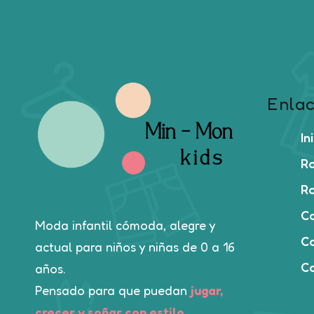
Enlac
In
Ro
Ro
C
Moda infantil cómoda, alegre y
Ca
actual para niños y niñas de 0 a 16
C
años.
Pensado para que puedan
jugar,
crecer y soñar con estilo
.