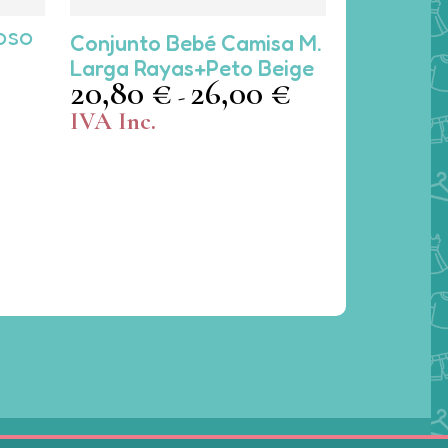
Este
oso
Conjunto Bebé Camisa M.
producto
Larga Rayas+peto Beige
tiene
20,80
€
26,00
€
Rango
-
múltiples
de
IVA Inc.
variantes.
precios:
Las
desde
opciones
20,80 €
se
hasta
pueden
26,00 €
elegir
en
la
página
de
producto