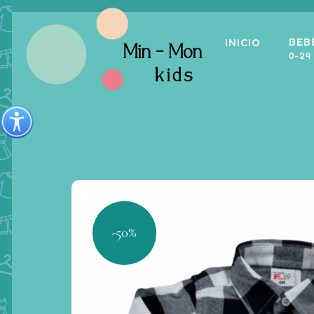
BEB
INICIO
0-24
-50%