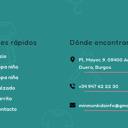
es rápidos
Dónde encontra
icio
Pl. Mayor, 9. 09400 
pa niño
Duero, Burgos
pa niña
+34 947 62 22 30
alzado
rrito
minmonkidsinfo@gma
ontacto