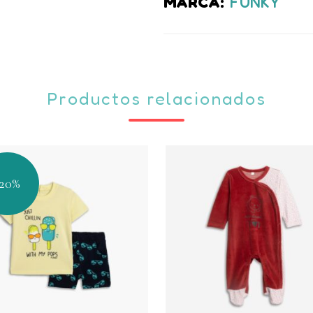
quantity
MARCA:
FUNKY
Productos relacionados
-20%