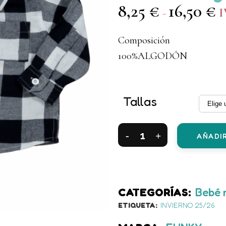
8,25
€
16,50
€
R
I
-
d
Composición
pr
100%ALGODÓN
d
8,
ha
Tallas
16
Camisa
AÑADIR
de
cuadros
blanco/negro
CATEGORÍAS:
Bebé 
ETIQUETA:
INVIERNO 25/26
bebé