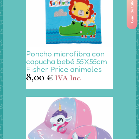
Guía de tallas
página
de
producto
Este
Poncho microfibra con
producto
capucha bebé 55X55cm
tiene
Fisher Price animales
múltiples
8,00
€
IVA Inc.
variantes.
Las
opciones
se
pueden
elegir
en
la