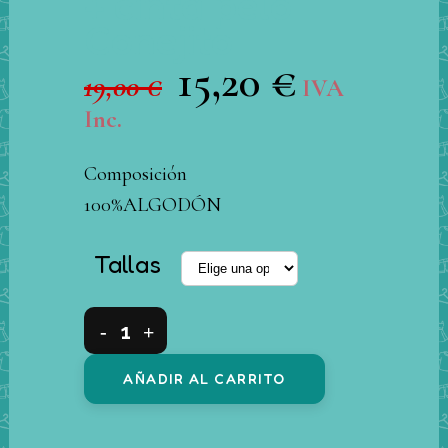
+ cinta pelo
Conejito
15,20
€
El
El
19,00
€
IVA
precio
precio
Inc.
original
actual
era:
es:
Composición
19,00 €.
15,20 €.
100%ALGODÓN
Tallas
Conjuntos
3
AÑADIR AL CARRITO
piezas
short