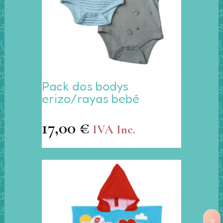
página
de
producto
Este
Pack dos bodys
producto
erizo/rayas bebé
tiene
múltiples
17,00
€
variantes.
IVA Inc.
Las
opciones
se
pueden
elegir
en
la