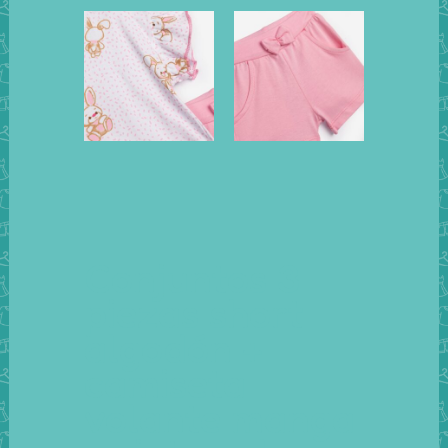
Conjuntos 3
piezas short
algodón +
camiseta
volante manga