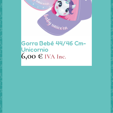
página
de
producto
Este
Gorra Bebé 44/46 Cm-
producto
Unicornio
tiene
6,00
€
IVA Inc.
múltiples
variantes.
Las
opciones
se
pueden
elegir
en
la