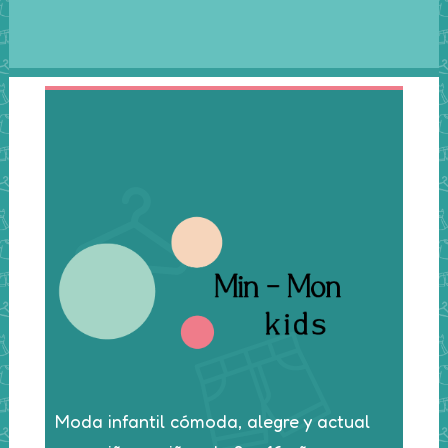
página
de
producto
Moda infantil cómoda, alegre y actual