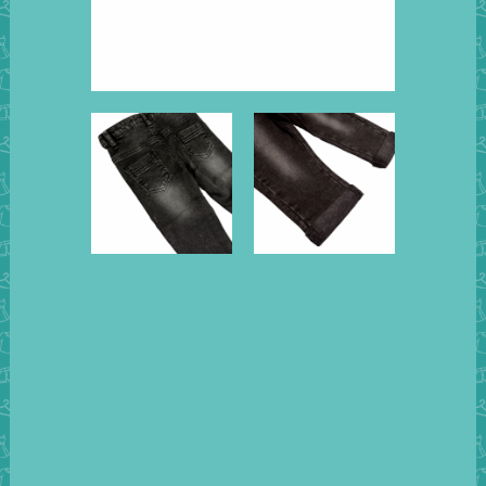
Pantalón
vaquero recto
negro bebé