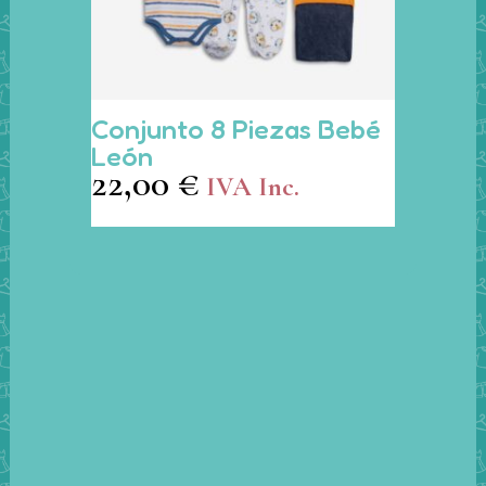
Este
Conjunto 8 Piezas Bebé
producto
León
tiene
22,00
€
IVA Inc.
múltiples
variantes.
Las
opciones
se
pueden
elegir
en
la
página
de