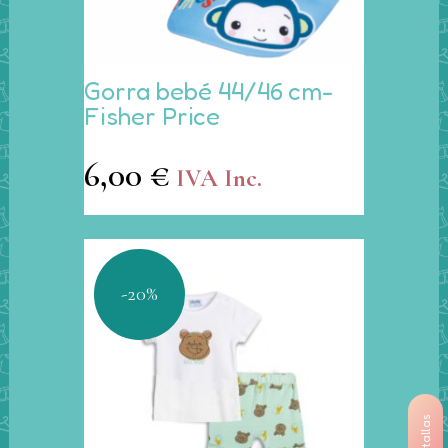
Este
Gorra bebé 44/46 cm-
producto
Fisher Price
tiene
múltiples
6,00
€
variantes.
IVA Inc.
Las
opciones
se
pueden
-20%
elegir
en
la
página
de
producto