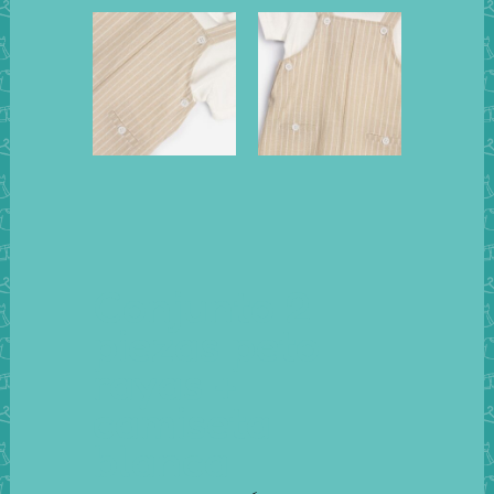
Conjunto 2
piezas peto
rayas +
camiseta
blanca