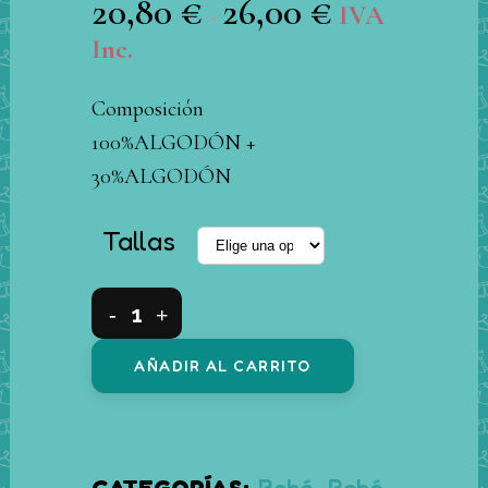
20,80
€
26,00
€
Rango
IVA
-
de
Inc.
precios:
Composición
desde
100%ALGODÓN +
20,80 €
30%ALGODÓN
hasta
26,00 €
Tallas
Conjunto
2
AÑADIR AL CARRITO
piezas
peto
rayas
CATEGORÍAS:
Bebé
,
Bebé