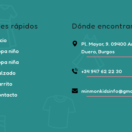
es rápidos
Dónde encontra
icio
Pl. Mayor, 9. 09400 
pa niño
Duero, Burgos
pa niña
+34 947 62 22 30
alzado
rrito
minmonkidsinfo@gma
ontacto