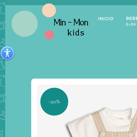
BEB
INICIO
0-24
-20%