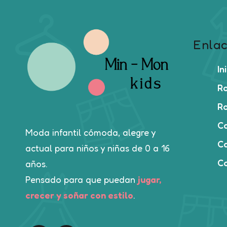
Enlac
In
Ro
Ro
C
Moda infantil cómoda, alegre y
Ca
actual para niños y niñas de 0 a 16
C
años.
Pensado para que puedan
jugar,
crecer y soñar con estilo
.