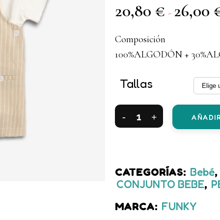
20,80
€
26,00
-
Composición
100%ALGODÓN + 30%A
Tallas
Conjunto
AÑADIR
2
piezas
peto
CATEGORÍAS:
Bebé
,
CONJUNTO BEBE
,
P
rayas
+
MARCA:
FUNKY