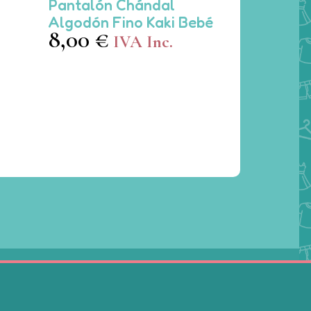
Pantalón Chándal
producto
Algodón Fino Kaki Bebé
tiene
8,00
€
IVA Inc.
múltiples
variantes.
Las
opciones
se
pueden
elegir
en
la
página
de
producto