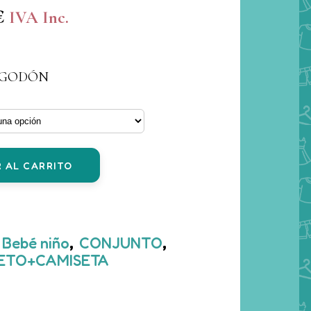
€
Rango
IVA Inc.
de
precios:
LGODÓN
desde
20,80 €
hasta
26,00 €
 AL CARRITO
Bebé niño
,
CONJUNTO
,
ETO+CAMISETA