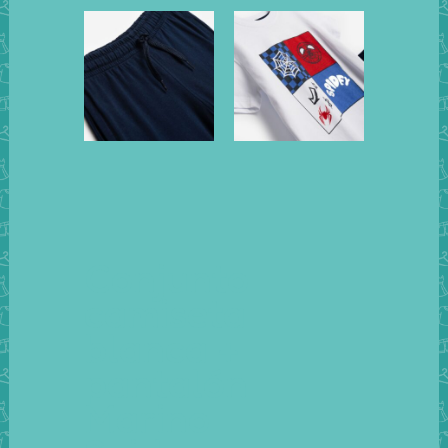
Conjunto
camiseta
blanca +
pantalón
Marino