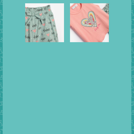
Conjuntos 2
piezas algodón
short +
camiseta
manga corta