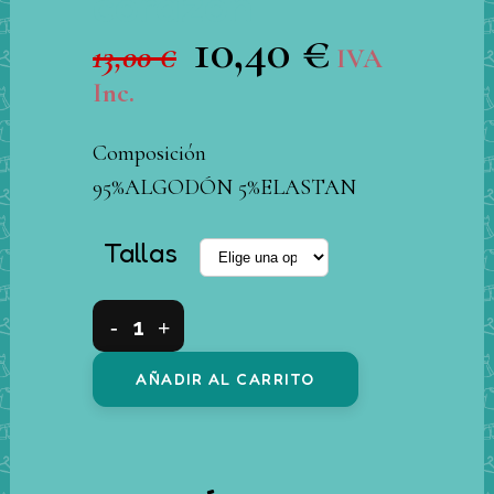
corazón
10,40
€
El
El
13,00
€
IVA
precio
precio
Inc.
original
actual
era:
es:
Composición
13,00 €.
10,40 €.
95%ALGODÓN 5%ELASTAN
Tallas
Conjuntos
2
AÑADIR AL CARRITO
piezas
algodón
short