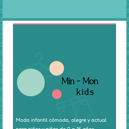
página
de
producto
Moda infantil cómoda, alegre y actual
para niños y niñas de 0 a 16 años.