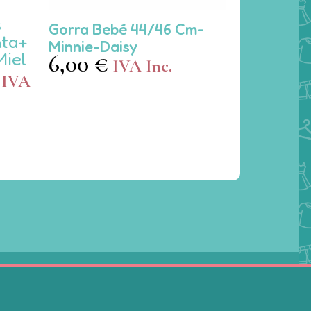
Este
s
Gorra Bebé 44/46 Cm-
producto
nta+
Minnie-Daisy
tiene
Miel
6,00
€
IVA Inc.
múltiples
El
IVA
variantes.
precio
Las
actual
opciones
es:
se
15,20 €.
pueden
elegir
en
la
página
de
producto