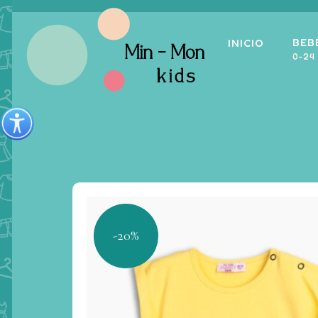
BEB
INICIO
0-24
-20%