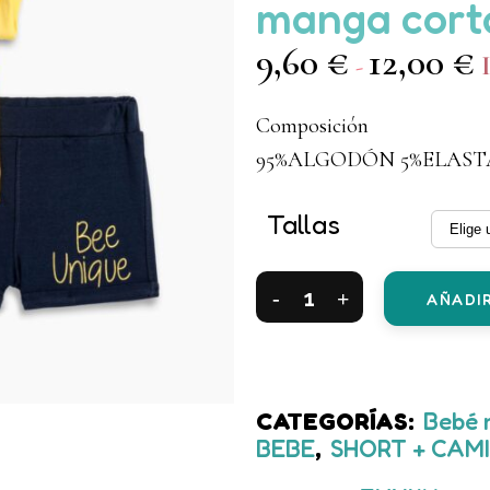
manga corta
9,60
€
12,00
€
R
-
d
Composición
p
95%ALGODÓN 5%ELAS
d
9
Tallas
h
1
Conjuntos
AÑADIR
2
piezas
algodón
CATEGORÍAS:
Bebé 
BEBE
,
SHORT + CAM
short