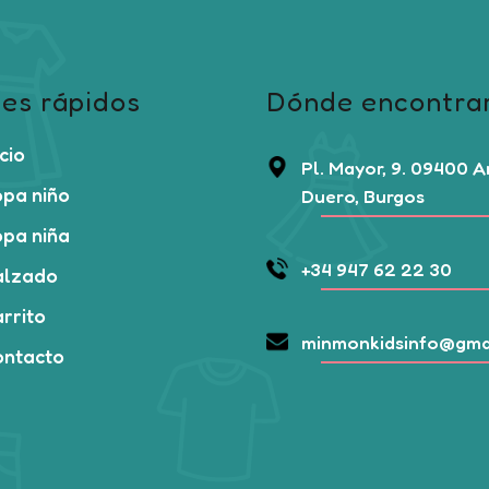
es rápidos
Dónde encontra
icio
Pl. Mayor, 9. 09400 
pa niño
Duero, Burgos
pa niña
+34 947 62 22 30
alzado
rrito
minmonkidsinfo@gma
ontacto