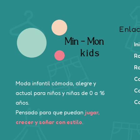
Enlac
In
Ro
Ro
C
Moda infantil cómoda, alegre y
Ca
actual para niños y niñas de 0 a 16
C
años.
Pensado para que puedan
jugar,
crecer y soñar con estilo
.