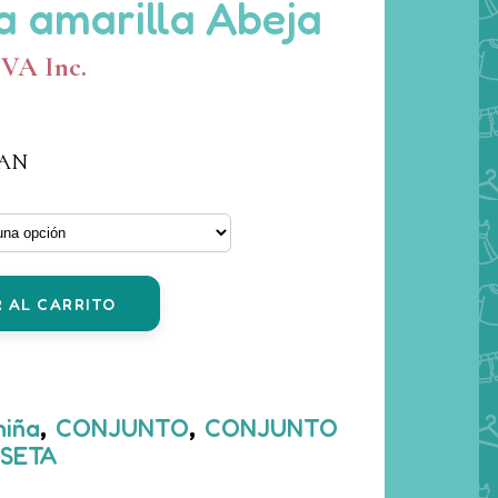
 amarilla Abeja
ango
IVA Inc.
e
recios:
TAN
esde
,60 €
asta
2,00 €
 AL CARRITO
niña
,
CONJUNTO
,
CONJUNTO
ISETA