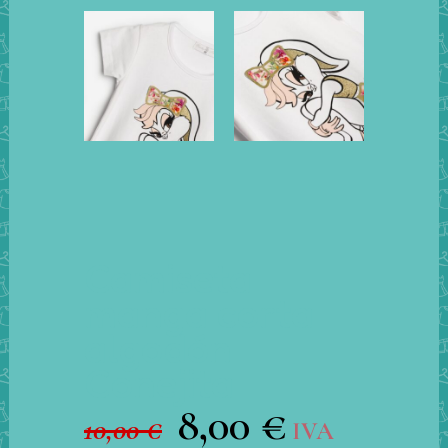
Camiseta
manga corta
algodón
Conejita
8,00
€
El
El
10,00
€
IVA