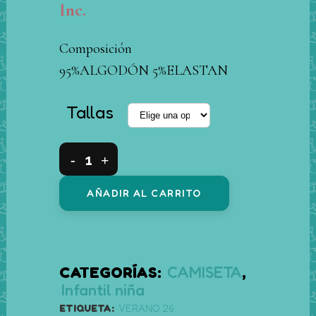
precio
precio
Inc.
original
actual
era:
es:
Composición
10,00 €.
8,00 €.
95%ALGODÓN 5%ELASTAN
Tallas
Camiseta
manga
AÑADIR AL CARRITO
corta
algodón
Conejita
CATEGORÍAS:
CAMISETA
,
quantity
Infantil niña
ETIQUETA:
VERANO 26