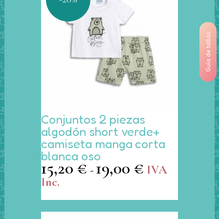
en
la
página
de
Guía de tallas
producto
Este
Conjuntos 2 piezas
producto
algodón short verde+
tiene
camiseta manga corta
múltiples
blanca oso
variantes.
15,20
€
19,00
€
Rango
IVA
-
Las
de
Inc.
opciones
precios:
se
desde
pueden
15,20 €