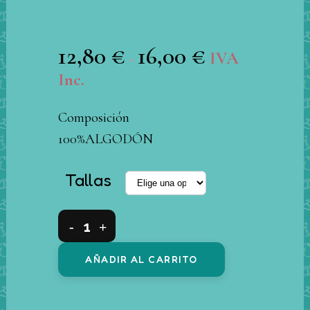
blanca
animales
12,80
€
16,00
€
Rango
IVA
-
de
Inc.
precios:
Composición
desde
100%ALGODÓN
12,80 €
hasta
Tallas
16,00 €
Conjuntos
2
AÑADIR AL CARRITO
piezas
algodón