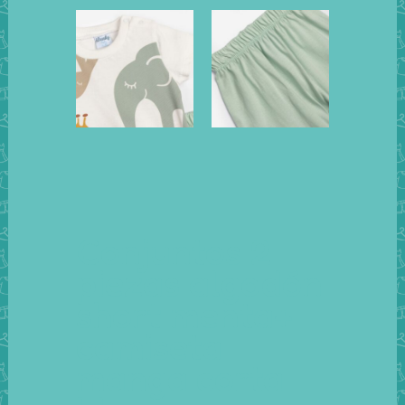
Conjuntos 2
piezas algodón
short menta+
camiseta
manga corta