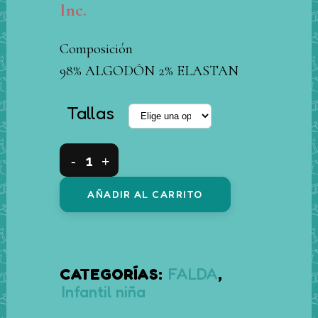
precio
precio
Inc.
original
actual
era:
es:
Composición
20,00 €.
10,00 €.
98% ALGODÓN 2% ELASTAN
Tallas
Falda
mini
AÑADIR AL CARRITO
pana
niña
infantil
CATEGORÍAS:
FALDA
,
rosa
Infantil niña
gato