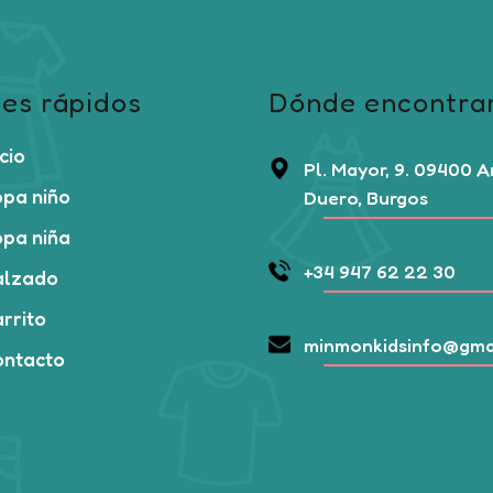
es rápidos
Dónde encontra
icio
Pl. Mayor, 9. 09400 
pa niño
Duero, Burgos
pa niña
+34 947 62 22 30
alzado
rrito
minmonkidsinfo@gma
ontacto