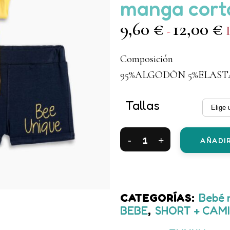
manga corta
9,60
€
12,00
€
R
-
d
Composición
p
95%ALGODÓN 5%ELAS
d
9
Tallas
h
1
Conjuntos
AÑADIR
2
piezas
algodón
CATEGORÍAS:
Bebé 
BEBE
,
SHORT + CAM
short