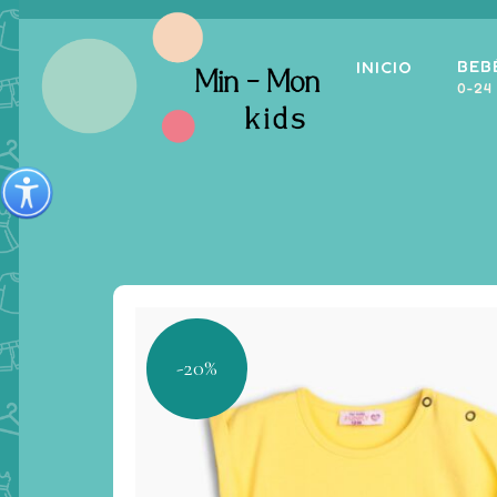
BEB
INICIO
0-24
-20%