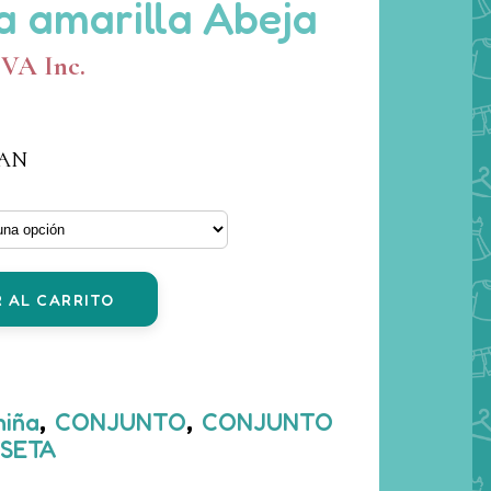
 amarilla Abeja
ango
IVA Inc.
e
recios:
TAN
esde
,60 €
asta
2,00 €
 AL CARRITO
niña
,
CONJUNTO
,
CONJUNTO
ISETA