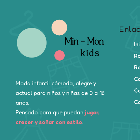
Enlac
In
Ro
Ro
C
Moda infantil cómoda, alegre y
Ca
actual para niños y niñas de 0 a 16
C
años.
Pensado para que puedan
jugar,
crecer y soñar con estilo
.